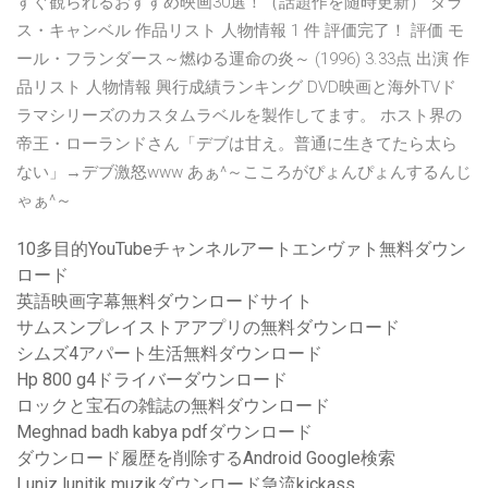
すぐ観られるおすすめ映画30選！（話題作を随時更新） ダラ
ス・キャンベル 作品リスト 人物情報 1 件 評価完了！ 評価 モ
ール・フランダース～燃ゆる運命の炎～ (1996) 3.33点 出演 作
品リスト 人物情報 興行成績ランキング DVD映画と海外TVド
ラマシリーズのカスタムラベルを製作してます。 ホスト界の
帝王・ローランドさん「デブは甘え。普通に生きてたら太ら
ない」→デブ激怒www あぁ^～こころがぴょんぴょんするんじ
ゃぁ^～
10多目的YouTubeチャンネルアートエンヴァト無料ダウン
ロード
英語映画字幕無料ダウンロードサイト
サムスンプレイストアアプリの無料ダウンロード
シムズ4アパート生活無料ダウンロード
Hp 800 g4ドライバーダウンロード
ロックと宝石の雑誌の無料ダウンロード
Meghnad badh kabya pdfダウンロード
ダウンロード履歴を削除するAndroid Google検索
Luniz lunitik muzikダウンロード急流kickass