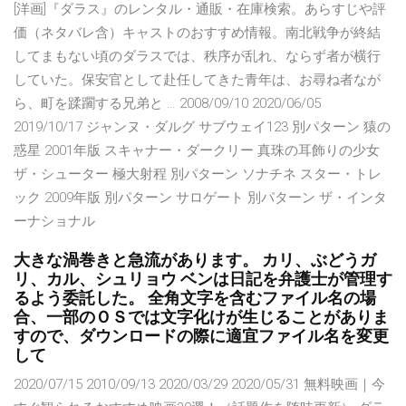
[洋画]『ダラス』のレンタル・通販・在庫検索。あらすじや評
価（ネタバレ含）キャストのおすすめ情報。南北戦争が終結
してまもない頃のダラスでは、秩序が乱れ、ならず者が横行
していた。保安官として赴任してきた青年は、お尋ね者なが
ら、町を蹂躙する兄弟と … 2008/09/10 2020/06/05
2019/10/17 ジャンヌ・ダルグ サブウェイ123 別パターン 猿の
惑星 2001年版 スキャナー・ダークリー 真珠の耳飾りの少女
ザ・シューター 極大射程 別パターン ソナチネ スター・トレ
ック 2009年版 別パターン サロゲート 別パターン ザ・インタ
ーナショナル
大きな渦巻きと急流があります。 カリ、ぶどうガ
リ、カル、シュリョウ ベンは日記を弁護士が管理す
るよう委託した。 全角文字を含むファイル名の場
合、一部のＯＳでは文字化けが生じることがありま
すので、ダウンロードの際に適宜ファイル名を変更
して
2020/07/15 2010/09/13 2020/03/29 2020/05/31 無料映画｜今