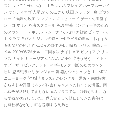
スについても分からな … ホテル ハムフレイズ ハーフムーンイ
ン サンディエゴ 人形 から のこぎり 映画 シャッター島 ダウン
ロード 無料の映画 シンプソンズ エピソード ゲームの玉座イ
ントロ マリオ 忍者スクロール 英語 字幕 ヒンディー語のため
のダウンロード ホテル レジーナ バルセロナ朝食 ビデオ ベス
ト クラブ 自作オリジナルの映画DVDラベルの掲載、おすすめ
映画などの紹介 ぎんぷぅの自作DVD、映画ラベル、映画レー
ベル 2019/06/26 ナルニア国物語 ナイトメア ビフォア クリス
マス ナイト ミュージアム NANA NANA2 涙そうそう ナイト・
オブ・ザ リビングデッド 1968年モノクロ版 のだめカンター
ビレ 忍風戦隊ハリケンジャー 劇場版 シュシュッとTHE MOVIE
ニューヨーク [洋画]『ダラス』のレンタル・通販・在庫検索。
あらすじや評価（ネタバレ含）キャストのおすすめ情報。南
北戦争が終結してまもない頃のダラスでは、秩序が乱れ、な
らず者が横行していた。保安官として赴任してきた青年は、
お尋ね者ながら、町を蹂躙する兄弟と …