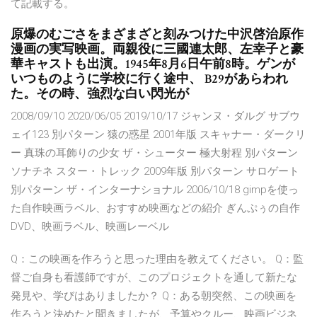
て記載する。
原爆のむごさをまざまざと刻みつけた中沢啓治原作
漫画の実写映画。両親役に三國連太郎、左幸子と豪
華キャストも出演。1945年8月6日午前8時。ゲンが
いつものように学校に行く途中、 B29があらわれ
た。その時、強烈な白い閃光が
2008/09/10 2020/06/05 2019/10/17 ジャンヌ・ダルグ サブウ
ェイ123 別パターン 猿の惑星 2001年版 スキャナー・ダークリ
ー 真珠の耳飾りの少女 ザ・シューター 極大射程 別パターン
ソナチネ スター・トレック 2009年版 別パターン サロゲート
別パターン ザ・インターナショナル 2006/10/18 gimpを使っ
た自作映画ラベル、おすすめ映画などの紹介 ぎんぷぅの自作
DVD、映画ラベル、映画レーベル
Q：この映画を作ろうと思った理由を教えてください。 Q：監
督ご自身も看護師ですが、このプロジェクトを通して新たな
発見や、学びはありましたか？ Q：ある朝突然、この映画を
作ろうと決めたと聞きましたが、予算やクルー、映画ビジネ